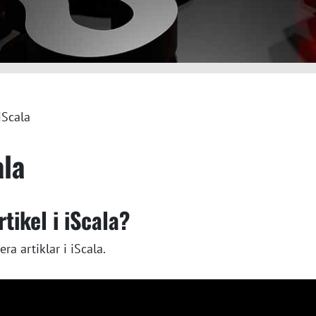
iScala
ala
tikel i iScala?
era artiklar i iScala.