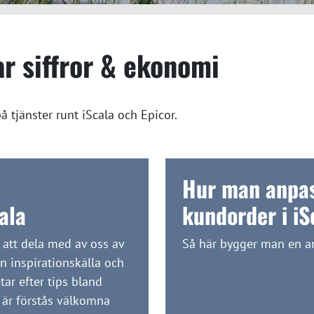
ar siffror & ekonomi
å tjänster runt iScala och Epicor.
Hur man anpas
ala
kundorder i iS
 att dela med av oss av
Så här bygger man en an
n inspirationskälla och
tar efter tips bland
i är förstås välkomna