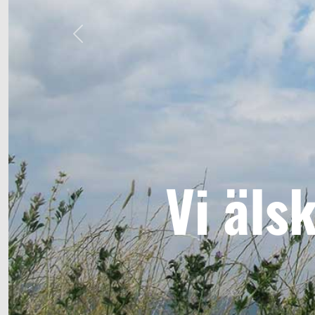
Previous
Vi äls