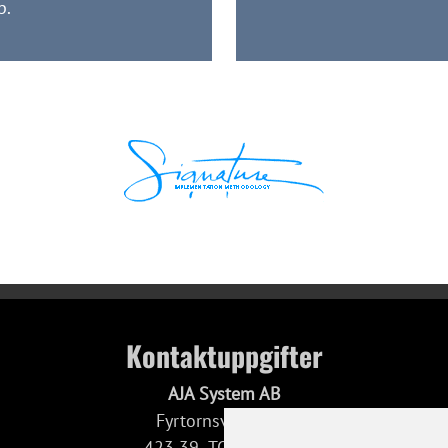
p.
Kontaktuppgifter
AJA System AB
Fyrtornsvägen 15
423 39 TORSLANDA